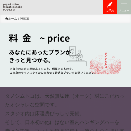
ご予約
メニュー
ホーム
PRICE
タノシムトコは、天然無垢床（オーク）材にこだわっ
たオシャレな空間です。
スタジオ内は床暖房びっしり完備。
そして、日本初の他にはない室内ハンギングバーを