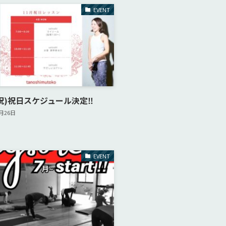
EVENT
月祝)祝日スケジュール決定‼︎
0月26日
EVENT