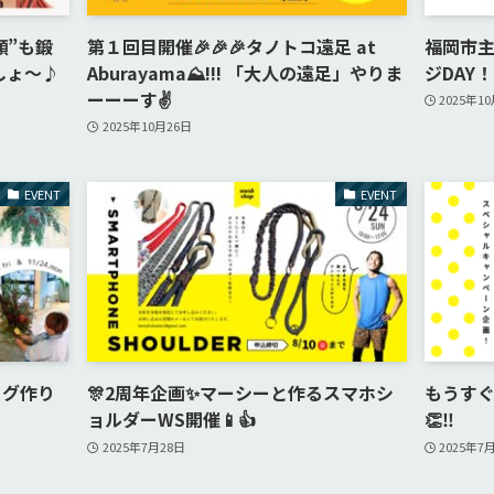
顔”も鍛
第１回目開催🎉🎉🎉タノトコ遠足 at
福岡市
しょ〜♪
Aburayama⛰️!!! 「大人の遠足」やりま
ジDAY
ーーーす✌️
2025年1
2025年10月26日
EVENT
EVENT
ッグ作り
🎊2周年企画✨マーシーと作るスマホシ
もうすぐ
ョルダーWS開催📱👍
👏‼️
2025年7月28日
2025年7